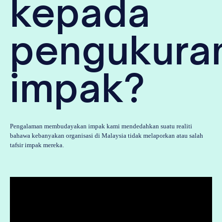
kepada
pengukura
impak?
Pengalaman membudayakan impak kami mendedahkan suatu realiti
bahawa kebanyakan organisasi di Malaysia tidak melaporkan atau salah
tafsir impak mereka.